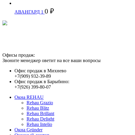
0
₽
АВАНГАРД 1
Предоставленные на сайте данные о ценах
носят исключительно информационный характер
и ни при каких условиях не являются публичной офертой.
Офисы продаж:
Звоните менеджер оветит на все ваши вопросы
Офис продаж в Михнево
+7(909) 932-39-89
Офис продаж в Барыбино:
+7(926) 399-80-07
Окна REHAU
Rehau Grazio
Rehau Blitz
Rehau Brillant
Rehau Delight
Rehau Intelio
Окна Gründer