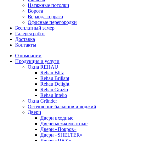
Натяжные потолки
Ворота
Веранда терраса
Офисные перегородки
Бесплатный замер
Галерея работ
Доставка
Контакты
О компании
Продукция и услуги
Окна REHAU
Rehau Blitz
Rehau Brillant
Rehau Delight
Rehau Grazio
Rehau Intelio
Окна Gründer
Остекление балконов и лоджий
Двери
Двери входные
Двери межкомнатные
Двери «Покров»
Двери «SHELTER»
Двери «ПВХ»