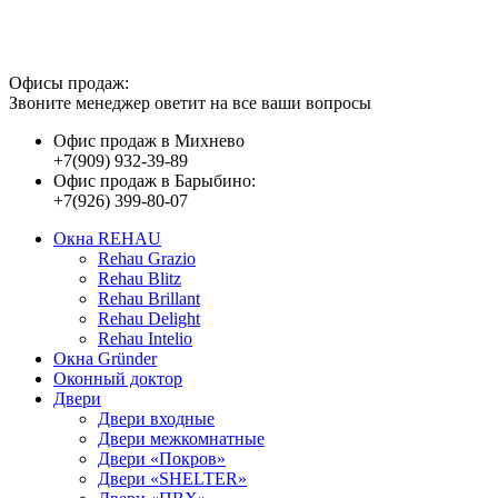
Предоставленные на сайте данные о ценах
носят исключительно информационный характер
и ни при каких условиях не являются публичной офертой.
Офисы продаж:
Звоните менеджер оветит на все ваши вопросы
Офис продаж в Михнево
+7(909) 932-39-89
Офис продаж в Барыбино:
+7(926) 399-80-07
Окна REHAU
Rehau Grazio
Rehau Blitz
Rehau Brillant
Rehau Delight
Rehau Intelio
Окна Gründer
Оконный доктор
Двери
Двери входные
Двери межкомнатные
Двери «Покров»
Двери «SHELTER»