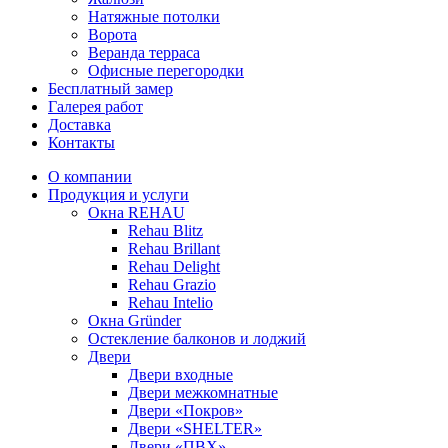
Натяжные потолки
Ворота
Веранда терраса
Офисные перегородки
Бесплатный замер
Галерея работ
Доставка
Контакты
О компании
Продукция и услуги
Окна REHAU
Rehau Blitz
Rehau Brillant
Rehau Delight
Rehau Grazio
Rehau Intelio
Окна Gründer
Остекление балконов и лоджий
Двери
Двери входные
Двери межкомнатные
Двери «Покров»
Двери «SHELTER»
Двери «ПВХ»